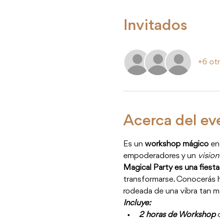
Invitados
+6 otr
Acerca del ev
Es un 
workshop mágico
 en
empoderadores y un 
vision
Magical Party es una fiesta
transformarse. Conocerás he
rodeada de una vibra tan m
Incluye:
2 horas de Workshop
 