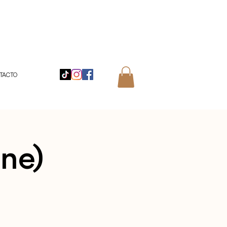
TACTO
ine)