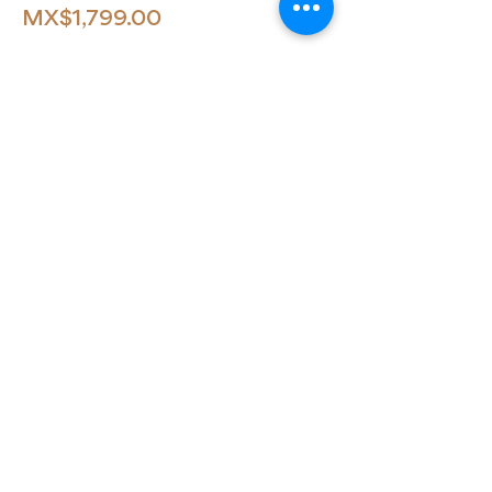
MX$1,799.00
Compartir este evento
Volver Arriba
© 2025 Clau Fonse.
¿Tienes dudas? Contáctame