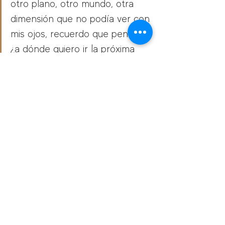
otro plano, otro mundo, otra 
dimensión que no podía ver con 
mis ojos, recuerdo que pensé: 
¿a dónde quiero ir la próxima 
vez? ¿qué es lo que sí quiero 
ver la próxima vez? 
Pasó mucho tiempo para que esto 
volviera a ocurrirme
. Al menos ya no en 
sueños, pero me 
volvió a pasar en una 
operación que tuve en mi seno 
izquierdo
, justo por unos quistes. Pero 
creo que esa historia, será la próxima. 
Nunca me había abierto a contarte estas 
experiencias, y creo que casi nadie, 
ahora a mi esposo le cuento más de 